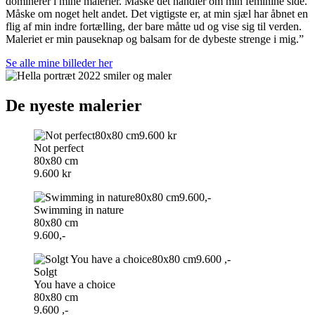
dominerer i mine malerier. Måske det handler om min feminine side.
Måske om noget helt andet. Det vigtigste er, at min sjæl har åbnet en
flig af min indre fortælling, der bare måtte ud og vise sig til verden.
Maleriet er min pauseknap og balsam for de dybeste strenge i mig.”
Se alle mine billeder her
De nyeste malerier
Not perfect
80x80 cm
9.600 kr
Swimming in nature
80x80 cm
9.600,-
Solgt
You have a choice
80x80 cm
9.600 ,-