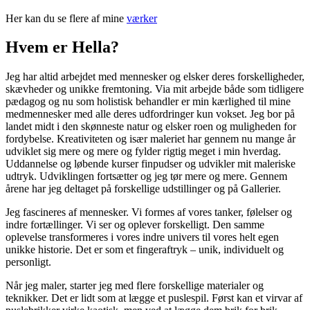
Her kan du se flere af mine
værker
Hvem er Hella?
Jeg har altid arbejdet med mennesker og elsker deres forskelligheder,
skævheder og unikke fremtoning. Via mit arbejde både som tidligere
pædagog og nu som holistisk behandler er min kærlighed til mine
medmennesker med alle deres udfordringer kun vokset. Jeg bor på
landet midt i den skønneste natur og elsker roen og muligheden for
fordybelse. Kreativiteten og især maleriet har gennem nu mange år
udviklet sig mere og mere og fylder rigtig meget i min hverdag.
Uddannelse og løbende kurser finpudser og udvikler mit maleriske
udtryk. Udviklingen fortsætter og jeg tør mere og mere. Gennem
årene har jeg deltaget på forskellige udstillinger og på Gallerier.
Jeg fascineres af mennesker. Vi formes af vores tanker, følelser og
indre fortællinger. Vi ser og oplever forskelligt. Den samme
oplevelse transformeres i vores indre univers til vores helt egen
unikke historie. Det er som et fingeraftryk – unik, individuelt og
personligt.
Når jeg maler, starter jeg med flere forskellige materialer og
teknikker. Det er lidt som at lægge et puslespil. Først kan et virvar af