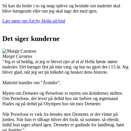
Så kan du bedre i ro og mag opleve og beslutte om maleriet skal
blive hængende eller om jeg skal tage det med igen.
Læs mere om Art by Hella på hjul
Det siger kunderne
Margit Carstens
"Jeg er så heldig, at jeg er blevet ejer af et af Hella første større
malerier. Det hænger flot på min væg, og har nu gjort det i 15 år. Jeg
bliver glad, når jeg ser på billedet og husker dens historie.
Maleriet handler om ”Årstider”.
Myten om Demeter og Persefone er myten om årstidernes skiften.
Om Persefone, der lever på deltid hos sin farbror og ægtemand
Hades og på deltid på Olympen hos sin mor Demeter.
Når Persefone er væk fra hendes mor Demeter, er det vinter på
jorden. Når hun er tilbage bliver det forår, så sommer, så efterår,
indtil hun tager afsted igen. Demeter er gudinde for landbrug, høst
og årstider."