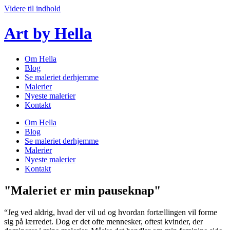
Videre til indhold
Art by Hella
Om Hella
Blog
Se maleriet derhjemme
Malerier
Nyeste malerier
Kontakt
Om Hella
Blog
Se maleriet derhjemme
Malerier
Nyeste malerier
Kontakt
"Maleriet er min pauseknap"
“Jeg ved aldrig, hvad der vil ud og hvordan fortællingen vil forme
sig på lærredet. Dog er det ofte mennesker, oftest kvinder, der