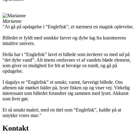
Marianne
"At gå på opdagelse i “Englefisk”, er nærmest en magisk oplevelse.
Billedet er fyldt med smukke farver og dybe lag fra kunstnerens
intuitive univers.
Hella har i “Englefisk” lavet et billede som inviterer os med ud på
“det dybe vand”. Alt imens omfavnes vi af vandets bløde element,
som giver os mulighed for frit at bevæge os rundt, og gå på
opdagelse.
I dagslys er “Englefisk” et smukt, varmt, farverigt billede. Om
aftenen når mørket falder på, lyser fisken op og viser vej. Virkelig
interessant som billedet forandrer sig sammen med lyset. Akkurat
som livet gør.
Et så smukt maleri, med en titel som “Englefisk”, kaldte på at
smykke vores stue."
Kontakt