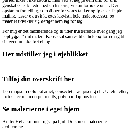
puslebrikker virke kaotisk, men ved at lægge dem brik for brik,
genskabes et billede med en historie, vi kan forholde os til. Der
opstår en fortælling, som åbner for vores tanker og følelser. Papir,
maling, tusser og tryk lægges lagvist i hele maleprocessen og
maleriet udvikler sig derigennem lag for lag.
For mig er det fascinerende og til tider frustrerende hver gang jeg
”opbygger” mit maleri. Kaos skal samles til et hele og forme sig til
sin egen unikke fortælling.
Her udstiller jeg i øjeblikket
Tilføj din overskrift her
Lorem ipsum dolor sit amet, consectetur adipiscing elit. Ut elit tellus,
luctus nec ullamcorper mattis, pulvinar dapibus leo.
Se malerierne i eget hjem
Art by Hella kommer også på hjul. Du kan se malerierne
derhjemme.