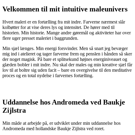
Velkommen til mit intuitive maleunivers
Hvert maleri er en fortælling fra mit indre. Farverne nærmest slår
kolbøtter for at vise deres lys og intensitet. De hører med til
historien. Min historie. Mange andre gøremål og aktiviteter har over
flere uger presset maleriet i baggrunden.
Min sjæl længes. Min energi forsvinder. Men så snart jeg bevæger
mig ind i atelieret og tager farverne frem og penslen i hånden så sker
der noget magisk. På bare et splitsekund højnes energiniveauet og
glæden bobler i mit indre. Nu skal der males og min kreative sjæl får
lov til at boltre sig uden facit – bare en overgivelse til den meditative
proces og en total nydelse i farvernes fortælling.
Uddannelse hos Andromeda ved Baukje
Zijlstra
Min måde at arbejde på, er udviklet under min uddannelse hos
Andromeda med hollandske Baukje Zijlstra ved roret.