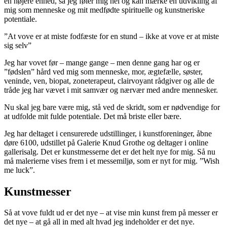
en højere enhed, så jeg føler mig hel og kan mærke en udvikling af
mig som menneske og mit medfødte spirituelle og kunstneriske
potentiale.
”At vove er at miste fodfæste for en stund – ikke at vove er at miste
sig selv”
Jeg har vovet før – mange gange – men denne gang har og er
”fødslen” hård ved mig som menneske, mor, ægtefælle, søster,
veninde, ven, biopat, zoneterapeut, clairvoyant rådgiver og alle de
tråde jeg har vævet i mit samvær og nærvær med andre mennesker.
Nu skal jeg bare være mig, stå ved de skridt, som er nødvendige for
at udfolde mit fulde potentiale. Det må briste eller bære.
Jeg har deltaget i censurerede udstillinger, i kunstforeninger, åbne
døre 6100, udstillet på Galerie Knud Grothe og deltager i online
gallerisalg. Det er kunstmesserne det er det helt nye for mig. Så nu
må malerierne vises frem i et messemiljø, som er nyt for mig. ”Wish
me luck”.
Kunstmesser
Så at vove fuldt ud er det nye – at vise min kunst frem på messer er
det nye – at gå all in med alt hvad jeg indeholder er det nye.