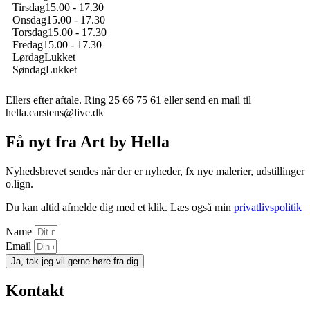
Tirsdag
15.00 - 17.30
Onsdag
15.00 - 17.30
Torsdag
15.00 - 17.30
Fredag
15.00 - 17.30
Lørdag
Lukket
Søndag
Lukket
Ellers efter aftale. Ring 25 66 75 61 eller
send en mail til
hella.carstens@live.dk
Få nyt fra Art by Hella
Nyhedsbrevet sendes når der er nyheder, fx nye malerier, udstillinger
o.lign.
Du kan altid afmelde dig med et klik. Læs også min
privatlivspolitik
Name
Email
Ja, tak jeg vil gerne høre fra dig
Kontakt