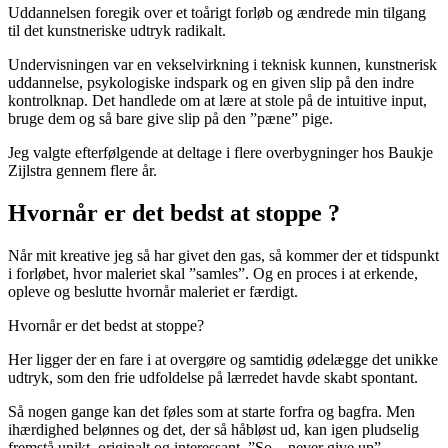
Uddannelsen foregik over et toårigt forløb og ændrede min tilgang
til det kunstneriske udtryk radikalt.
Undervisningen var en vekselvirkning i teknisk kunnen, kunstnerisk
uddannelse, psykologiske indspark og en given slip på den indre
kontrolknap. Det handlede om at lære at stole på de intuitive input,
bruge dem og så bare give slip på den ”pæne” pige.
Jeg valgte efterfølgende at deltage i flere overbygninger hos Baukje
Zijlstra gennem flere år.
Hvornår er det bedst at stoppe ?
Når mit kreative jeg så har givet den gas, så kommer der et tidspunkt
i forløbet, hvor maleriet skal ”samles”. Og en proces i at erkende,
opleve og beslutte hvornår maleriet er færdigt.
Hvornår er det bedst at stoppe?
Her ligger der en fare i at overgøre og samtidig ødelægge det unikke
udtryk, som den frie udfoldelse på lærredet havde skabt spontant.
Så nogen gange kan det føles som at starte forfra og bagfra. Men
ihærdighed belønnes og det, der så håbløst ud, kan igen pludselig
fremstå unikt, originalt og interessant. ”So – never give up”.