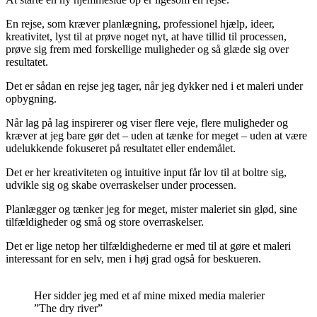
En rejse, som kræver planlægning, professionel hjælp, ideer,
kreativitet, lyst til at prøve noget nyt, at have tillid til processen,
prøve sig frem med forskellige muligheder og så glæde sig over
resultatet.
Det er sådan en rejse jeg tager, når jeg dykker ned i et maleri under
opbygning.
Når lag på lag inspirerer og viser flere veje, flere muligheder og
kræver at jeg bare gør det – uden at tænke for meget – uden at være
udelukkende fokuseret på resultatet eller endemålet.
Det er her kreativiteten og intuitive input får lov til at boltre sig,
udvikle sig og skabe overraskelser under processen.
Planlægger og tænker jeg for meget, mister maleriet sin glød, sine
tilfældigheder og små og store overraskelser.
Det er lige netop her tilfældighederne er med til at gøre et maleri
interessant for en selv, men i høj grad også for beskueren.
Her sidder jeg med et af mine mixed media malerier
”The dry river”