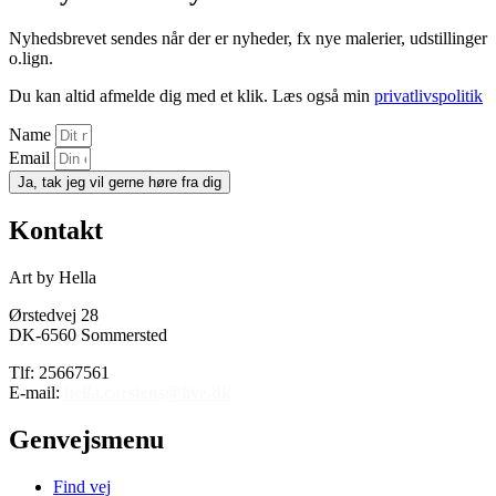
Nyhedsbrevet sendes når der er nyheder, fx nye malerier, udstillinger
o.lign.
Du kan altid afmelde dig med et klik. Læs også min
privatlivspolitik
Name
Email
Ja, tak jeg vil gerne høre fra dig
Kontakt
Art by Hella
Ørstedvej 28
DK-6560 Sommersted
Tlf: 25667561
E-mail:
hella.carstens@live.dk
Genvejsmenu
Find vej