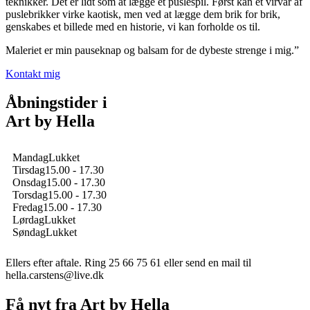
teknikker. Det er lidt som at lægge et puslespil. Først kan et virvar af
puslebrikker virke kaotisk, men ved at lægge dem brik for brik,
genskabes et billede med en historie, vi kan forholde os til.
Maleriet er min pauseknap og balsam for de dybeste strenge i mig.”
Kontakt mig
Åbningstider i
Art by Hella
Mandag
Lukket
Tirsdag
15.00 - 17.30
Onsdag
15.00 - 17.30
Torsdag
15.00 - 17.30
Fredag
15.00 - 17.30
Lørdag
Lukket
Søndag
Lukket
Ellers efter aftale. Ring 25 66 75 61 eller
send en mail til
hella.carstens@live.dk
Få nyt fra Art by Hella