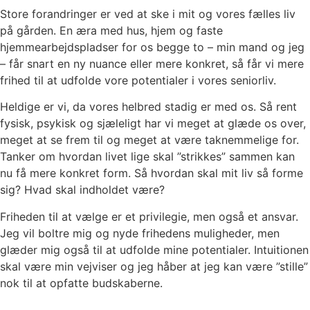
Store forandringer er ved at ske i mit og vores fælles liv
på gården. En æra med hus, hjem og faste
hjemmearbejdspladser for os begge to – min mand og jeg
– får snart en ny nuance eller mere konkret, så får vi mere
frihed til at udfolde vore potentialer i vores seniorliv.
Heldige er vi, da vores helbred stadig er med os. Så rent
fysisk, psykisk og sjæleligt har vi meget at glæde os over,
meget at se frem til og meget at være taknemmelige for.
Tanker om hvordan livet lige skal ”strikkes” sammen kan
nu få mere konkret form. Så hvordan skal mit liv så forme
sig? Hvad skal indholdet være?
Friheden til at vælge er et privilegie, men også et ansvar.
Jeg vil boltre mig og nyde frihedens muligheder, men
glæder mig også til at udfolde mine potentialer. Intuitionen
skal være min vejviser og jeg håber at jeg kan være ”stille”
nok til at opfatte budskaberne.